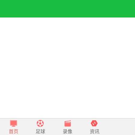
首页
足球
录像
资讯